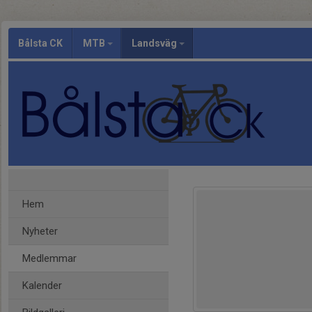
Bålsta CK
MTB
Landsväg
Hem
Nyheter
Medlemmar
Kalender