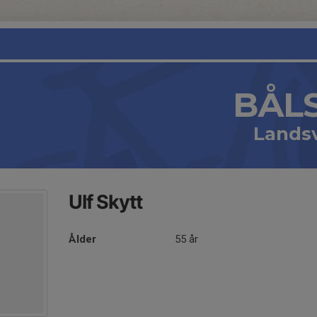
BÅL
Lands
Ulf Skytt
Ålder
55 år