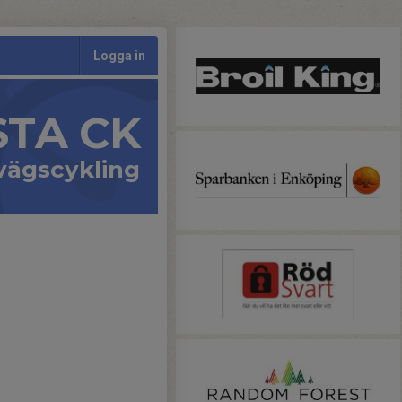
Logga in
STA CK
vägscykling