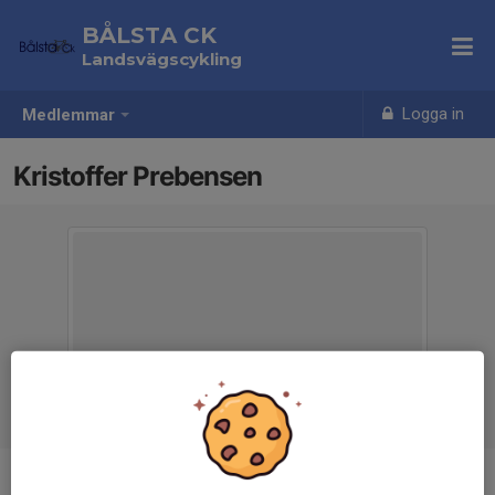
BÅLSTA CK
Landsvägscykling
Logga in
Medlemmar
Kristoffer Prebensen
Ålder
36 år