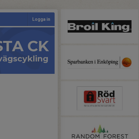
Logga in
STA CK
vägscykling