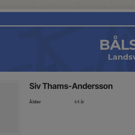
BÅL
Lands
Siv Thams-Andersson
Ålder
64 år