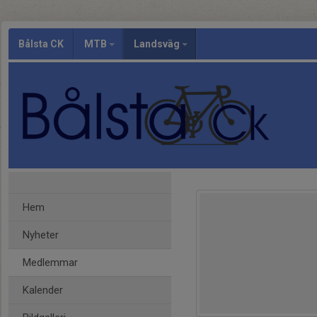
Bålsta CK
MTB
Landsväg
Hem
Nyheter
Medlemmar
Kalender