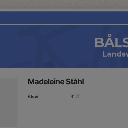
BÅL
Lands
Madeleine Ståhl
Ålder
41 år