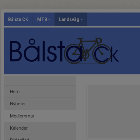
Bålsta CK
MTB
Landsväg
Hem
Nyheter
Medlemmar
Kalender