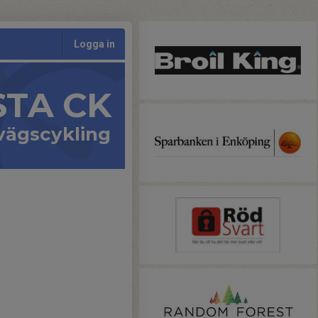
Logga in
STA CK
vägscykling