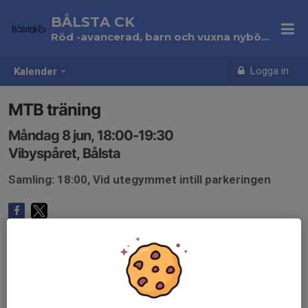
BÅLSTA CK
Röd -avancerad, barn och vuxna nybörjare
Logga in
Kalender
MTB träning
Måndag 8 jun, 18:00-19:30
Vibyspåret, Bålsta
Samling: 18:00, Vid utegymmet intill parkeringen