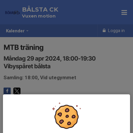
BÅLSTA CK
Vuxen motion
Logga in
Kalender
MTB träning
Måndag 29 apr 2024, 18:00-19:30
Vibyspåret bålsta
Samling: 18:00, Vid utegymmet