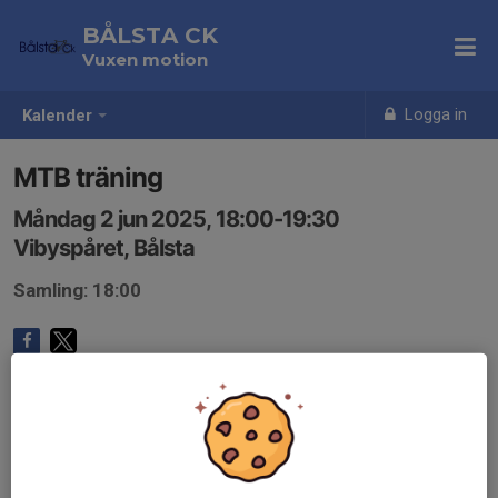
BÅLSTA CK
Vuxen motion
Logga in
Kalender
MTB träning
Måndag 2 jun 2025, 18:00-19:30
Vibyspåret, Bålsta
Samling: 18:00