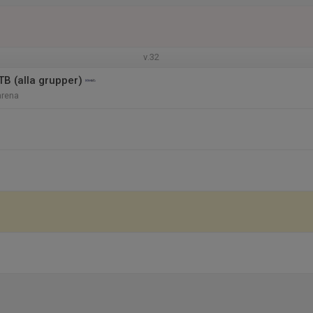
v.32
 (alla grupper)
arena