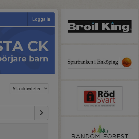
Logga in
STA CK
örjare barn