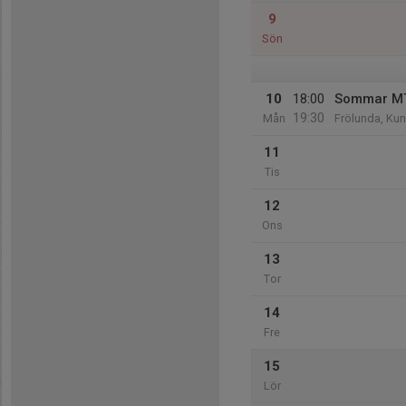
9
Sön
10
18:00
Sommar MTB
19:30
Mån
Frölunda, Ku
11
Tis
12
Ons
13
Tor
14
Fre
15
Lör