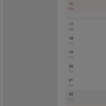
16
Sön
17
Mån
18
Tis
19
Ons
20
Tor
21
Fre
22
Lör