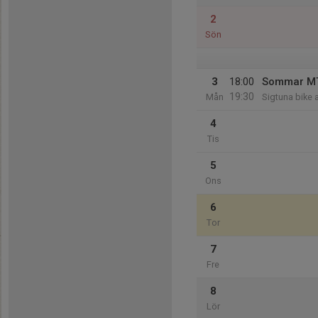
2
Sön
3
18:00
Sommar MTB
19:30
Mån
Sigtuna bike 
4
Tis
5
Ons
6
Tor
7
Fre
8
Lör