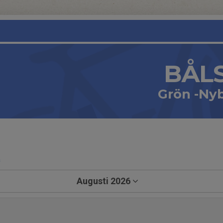
BÅL
Grön -Nyb
a
Augusti 2026