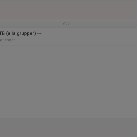
v.33
 (alla grupper)
ngsängen