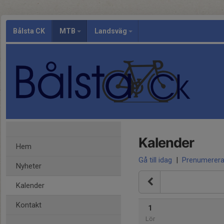
Bålsta CK
MTB
Landsväg
Kalender
Hem
Gå till idag
|
Prenumerer
Nyheter
Kalender
Kontakt
1
Lör