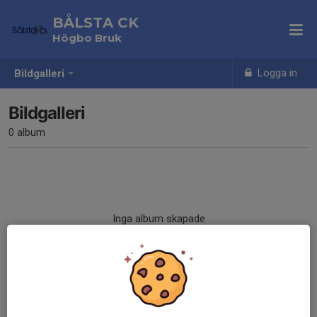
BÅLSTA CK
Högbo Bruk
Logga in
Bildgalleri
Bildgalleri
0 album
Inga album skapade