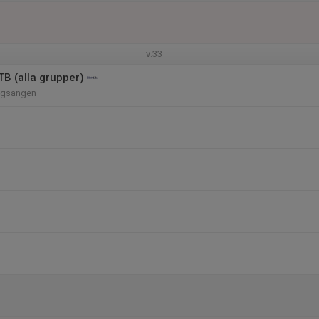
v.33
 (alla grupper)
ngsängen