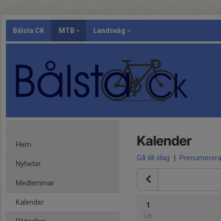
Bålsta CK
MTB
Landsväg
Kalender
Hem
Gå till idag
|
Prenumerer
Nyheter
Medlemmar
Kalender
1
Lör