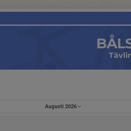
BÅL
Tävl
a
Augusti 2026