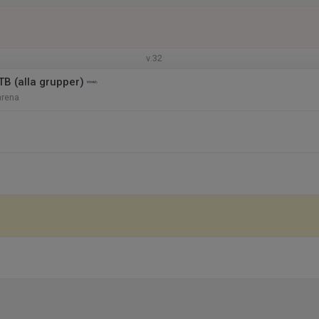
v.32
 (alla grupper)
arena