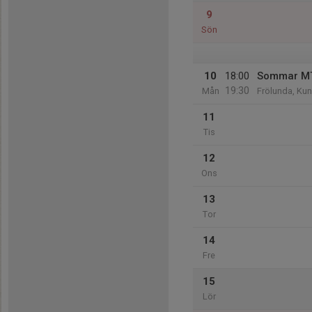
9
Sön
10
18:00
Sommar MTB
19:30
Mån
Frölunda, Ku
11
Tis
12
Ons
13
Tor
14
Fre
15
Lör