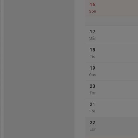
16
Sön
17
Mån
18
Tis
19
Ons
20
Tor
21
Fre
22
Lör