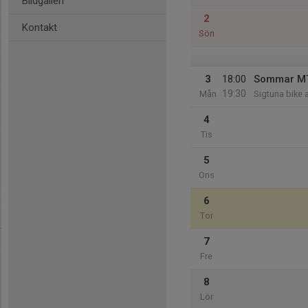
Bildgalleri
2
Kontakt
Sön
3
18:00
Sommar MTB
19:30
Mån
Sigtuna bike 
4
Tis
5
Ons
6
Tor
7
Fre
8
Lör