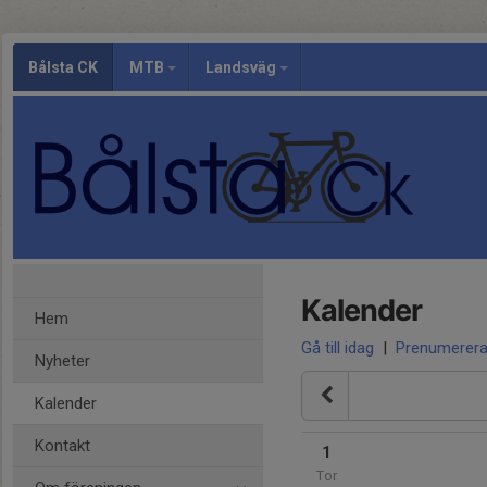
Bålsta CK
MTB
Landsväg
Kalender
Hem
Gå till idag
|
Prenumerer
Nyheter
Kalender
Kontakt
1
Tor