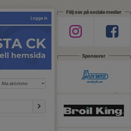
Följ oss på sociala medier
Logga in
STA CK
iell hemsida
Sponsorer