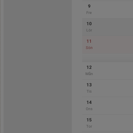
9
Fre
10
Lör
11
Sön
12
Mån
13
Tis
14
Ons
15
Tor