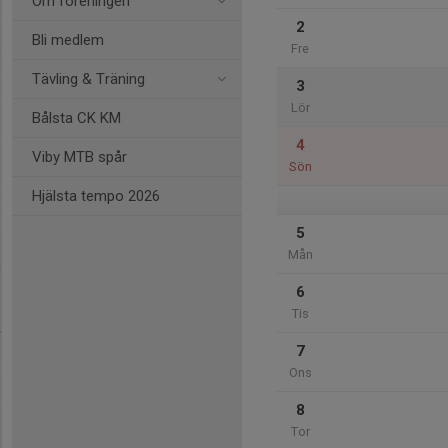
Om föreningen
2
Bli medlem
Fre
Tävling & Träning
3
Lör
Bålsta CK KM
4
Viby MTB spår
Sön
Hjälsta tempo 2026
5
Mån
6
Tis
7
Ons
8
Tor