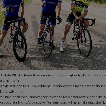
ålsta CK! Att träna tillsammans är både roligt och effektfullt oavs
e ambitioner.
ägscyklister och MTB. På klubbens Facebook sida läggs det regelbund
la är välkomna!
s i huvudsak med landsvägscykel/racer. Men eftersom vi har olika f
en populära hybrid/crosscykel för dem som vill ha en allsidig cykel. Lå