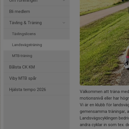
Om föreningen
Bli medlem
Tävling & Träning
Tävlingslicens
Landsvägsträning
MTB-träning
Bålsta CK KM
Viby MTB spår
Hjälsta tempo 2026
Välkommen att träna med B
motionsnivå eller har högr
Vi är en klubb för landsv
gemensamma träningar, al
Landsvägscyklingen bedriv
andra cyklar in som tex. d