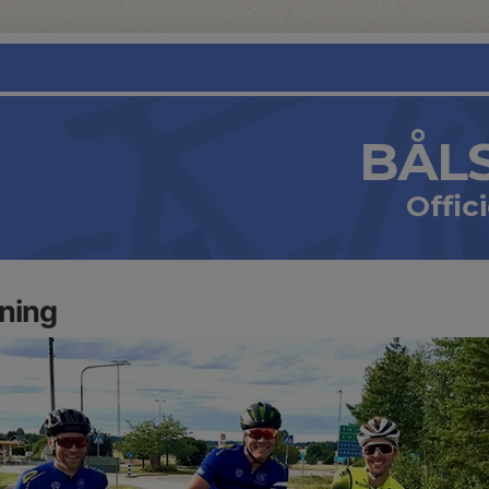
BÅL
Offic
ning