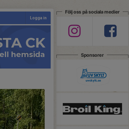
Följ oss på sociala medier
Logga in
STA CK
iell hemsida
Sponsorer