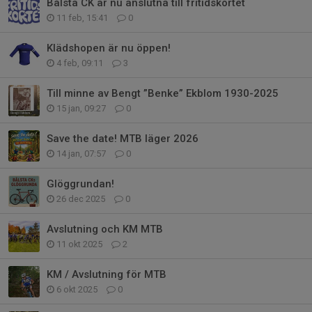
Bålsta CK är nu anslutna till fritidskortet
11 feb, 15:41
0
Klädshopen är nu öppen!
4 feb, 09:11
3
Till minne av Bengt ”Benke” Ekblom 1930-2025
15 jan, 09:27
0
Save the date! MTB läger 2026
14 jan, 07:57
0
Glöggrundan!
26 dec 2025
0
Avslutning och KM MTB
11 okt 2025
2
KM / Avslutning för MTB
6 okt 2025
0