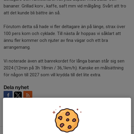
bananer. Grillad korv , kaffe, saft mm vid målgång. Svårt att tro
att det kunde bli bättre än så.
Förutom detta så hade vi fler deltagare än på länge, strax över
100 pers kom och cyklade. Till nästa år hoppas vi såklart att
ännu fler kommer och njuter av fina vägar och ett bra
arrangemang.
Vi noterade även att banrekordet för långa banan står sig sen
2024 (12min på 3h 18min / 36,1km/h). Kanske en målsättning
för någon till 2027 som vill krydda till det lite extra.
Dela nyhet
Tidigare nyheter
Anmälan till MTB lägret i Högbo är öppen!