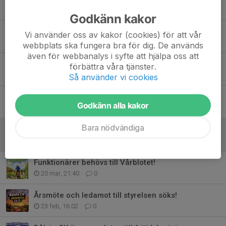
14 jul, 17:07
0
Godkänn kakor
Jimmy tar brons på tempo SM!
Vi använder oss av kakor (cookies) för att vår
1 jul, 08:29
1
webbplats ska fungera bra för dig. De används
även för webbanalys i syfte att hjälpa oss att
Full fart med träning och tävling!
förbättra våra tjänster.
4 jun, 12:46
0
Så använder vi cookies
Nya Upplandsleden invigs – åtta mil för cyklister
Godkänn alla kakor
28 maj, 10:34
1
Bara nödvändiga
Vårblotet 2026, en solskenshistoria ☀️
26 maj, 12:21
0
Funktionärer behövs till Vårblotet!
20 mar, 21:40
0
Årsmöte och ledamot till styrelsen söks!
23 feb, 16:02
0