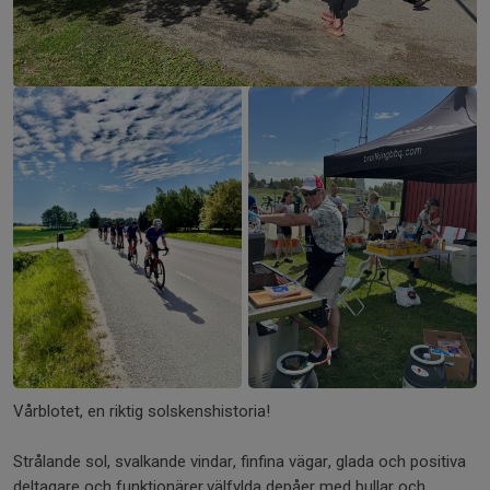
+2
Vårblotet, en riktig solskenshistoria!
Strålande sol, svalkande vindar, finfina vägar, glada och positiva
deltagare och funktionärer.välfylda depåer med bullar och