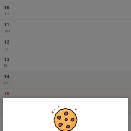
10
Tis
11
Ons
12
Tor
13
Fre
14
Lör
15
Sön
v.51
16
Mån