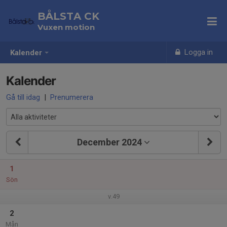
BÅLSTA CK
Vuxen motion
Logga in
Kalender
Kalender
Gå till idag
|
Prenumerera
December 2024
1
Sön
v.49
2
Mån