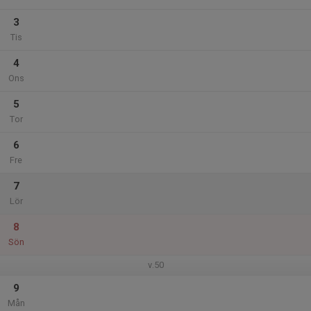
3
Tis
4
Ons
5
Tor
6
Fre
7
Lör
8
Sön
v.50
9
Mån