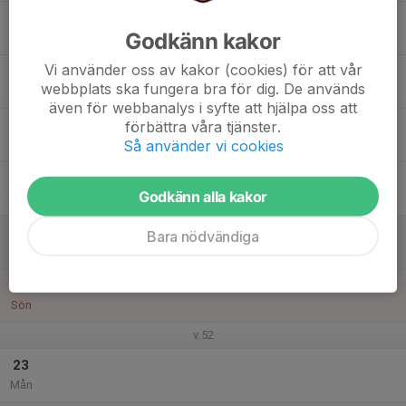
17
Godkänn kakor
Tis
Vi använder oss av kakor (cookies) för att vår
18
webbplats ska fungera bra för dig. De används
Ons
även för webbanalys i syfte att hjälpa oss att
19
förbättra våra tjänster.
Så använder vi cookies
Tor
20
Godkänn alla kakor
Fre
21
Bara nödvändiga
Lör
22
Sön
v.52
23
Mån