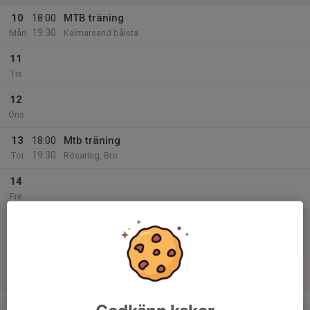
10
18:00
MTB träning
19:30
Mån
Kalmarsand bålsta
11
Tis
12
Ons
13
18:00
Mtb träning
19:30
Tor
Rösaring, Bro
14
Fre
15
Lör
16
Sön
v.25