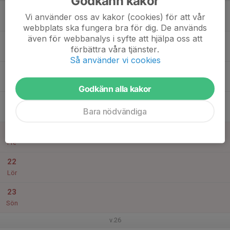
Godkänn kakor
17
18:00
Sommar MTB
Vi använder oss av kakor (cookies) för att vår
19:30
Mån
Sigtuna bike arena
webbplats ska fungera bra för dig. De används
även för webbanalys i syfte att hjälpa oss att
18
förbättra våra tjänster.
Tis
Så använder vi cookies
19
Ons
Godkänn alla kakor
20
Bara nödvändiga
Tor
21
Fre
22
Lör
23
Sön
v.26