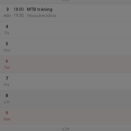
3
18:00
MTB träning
19:30
Mån
Vibyspåret bålsta
4
Tis
5
Ons
6
Tor
7
Fre
8
Lör
9
Sön
v.24