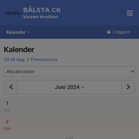
BÅLSTA CK
Vuxen motion
Logga in
Kalender
Kalender
Gå till idag
|
Prenumerera
Juni 2024
1
Lör
2
Sön
v.23